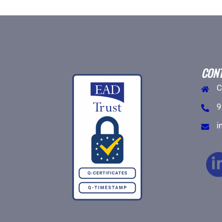
CON
C
9
i