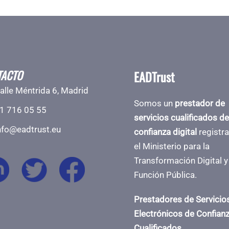
TACTO
EADTrust
alle Méntrida 6, Madrid
Somos un
prestador de
1 716 05 55
servicios cualificados de
nfo@eadtrust.eu
confianza digital
registr
el Ministerio para la
Transformación Digital y
Función Pública.
Prestadores de Servicio
Electrónicos de Confian
Cualificados